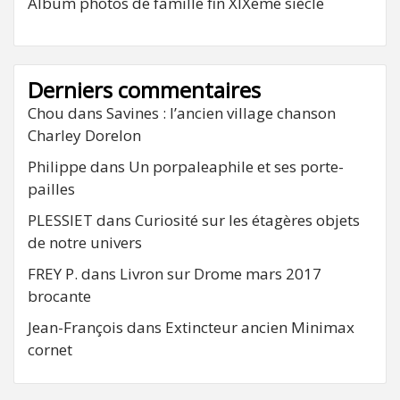
Album photos de famille fin XIXeme siècle
Derniers commentaires
Chou
dans
Savines : l’ancien village chanson
Charley Dorelon
Philippe
dans
Un porpaleaphile et ses porte-
pailles
PLESSIET
dans
Curiosité sur les étagères objets
de notre univers
FREY P.
dans
Livron sur Drome mars 2017
brocante
Jean-François
dans
Extincteur ancien Minimax
cornet