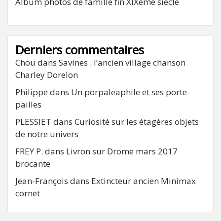
Album photos de famille fin XIXeme siècle
Derniers commentaires
Chou
dans
Savines : l’ancien village chanson
Charley Dorelon
Philippe
dans
Un porpaleaphile et ses porte-
pailles
PLESSIET
dans
Curiosité sur les étagères objets
de notre univers
FREY P.
dans
Livron sur Drome mars 2017
brocante
Jean-François
dans
Extincteur ancien Minimax
cornet