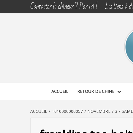
Aller
Contacter le chineur ? Par ici !
Les liens à dé
au
contenu
CHINE 
DÉCOUVERTE, PARTAGE DU DIMANCHE
ACCUEIL
RETOUR DE CHINE
ACCUEIL
+010000000057
NOVEMBRE
3
SAME