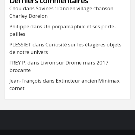
Derniers commentaires
Chou
dans
Savines : l’ancien village chanson
Charley Dorelon
Philippe
dans
Un porpaleaphile et ses porte-
pailles
PLESSIET
dans
Curiosité sur les étagères objets
de notre univers
FREY P.
dans
Livron sur Drome mars 2017
brocante
Jean-François
dans
Extincteur ancien Minimax
cornet
FB
RSS