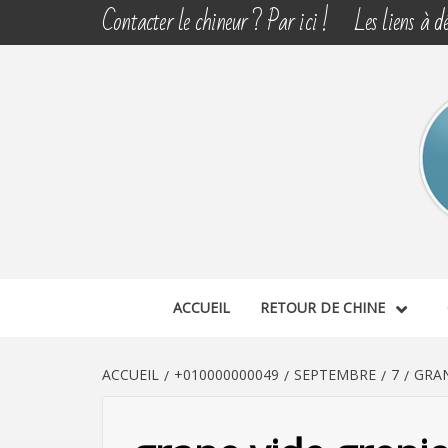
Aller
Contacter le chineur ? Par ici !
Les liens à dé
au
contenu
CHINE 
DÉCOUVERTE, PARTAGE DU DIMANCHE
ACCUEIL
RETOUR DE CHINE
ACCUEIL
+010000000049
SEPTEMBRE
7
GRAN