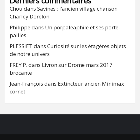
Derniers commentaires
Chou
dans
Savines : l’ancien village chanson
Charley Dorelon
Philippe
dans
Un porpaleaphile et ses porte-
pailles
PLESSIET
dans
Curiosité sur les étagères objets
de notre univers
FREY P.
dans
Livron sur Drome mars 2017
brocante
Jean-François
dans
Extincteur ancien Minimax
cornet
FB
RSS