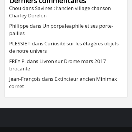
Derniers commentaires
Chou
dans
Savines : l’ancien village chanson
Charley Dorelon
Philippe
dans
Un porpaleaphile et ses porte-
pailles
PLESSIET
dans
Curiosité sur les étagères objets
de notre univers
FREY P.
dans
Livron sur Drome mars 2017
brocante
Jean-François
dans
Extincteur ancien Minimax
cornet
FB
RSS