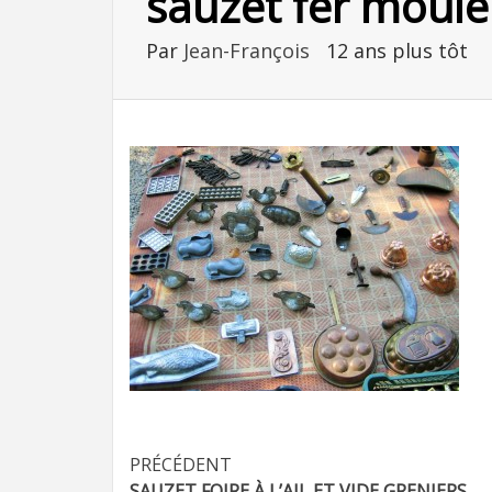
sauzet fer moule
Par
Jean-François
12 ans plus tôt
Navigation
PRÉCÉDENT
SAUZET FOIRE À L’AIL ET VIDE GRENIERS