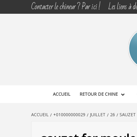
Aller
Contacter le chineur ? Par ici !
Les liens à dé
au
contenu
CHINE 
DÉCOUVERTE, PARTAGE DU DIMANCHE
ACCUEIL
RETOUR DE CHINE
ACCUEIL
+010000000029
JUILLET
26
SAUZET 