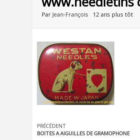
www.needletins co
Par
Jean-François
12 ans plus tôt
Navigation
PRÉCÉDENT
BOITES A AIGUILLES DE GRAMOPHONE