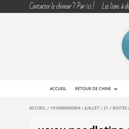
Aller
Contacter le chineur ? Par ici !
Les liens à dé
au
contenu
CHINE 
DÉCOUVERTE, PARTAGE DU DIMANCHE
ACCUEIL
RETOUR DE CHINE
ACCUEIL
+010000000004
JUILLET
21
BOITES