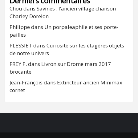
Derniers commentaires
Chou
dans
Savines : l’ancien village chanson
Charley Dorelon
Philippe
dans
Un porpaleaphile et ses porte-
pailles
PLESSIET
dans
Curiosité sur les étagères objets
de notre univers
FREY P.
dans
Livron sur Drome mars 2017
brocante
Jean-François
dans
Extincteur ancien Minimax
cornet
FB
RSS