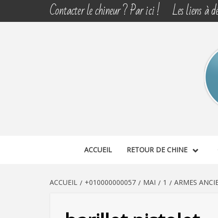
Aller
Contacter le chineur ? Par ici !
Les liens à dé
au
contenu
CHINE 
DÉCOUVERTE, PARTAGE DU DIMANCHE
ACCUEIL
RETOUR DE CHINE
ACCUEIL
+010000000057
MAI
1
ARMES ANCIE