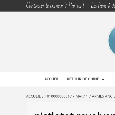
Aller
Contacter le chineur ? Par ici !
Les liens à dé
au
contenu
CHINE 
DÉCOUVERTE, PARTAGE DU DIMANCHE
ACCUEIL
RETOUR DE CHINE
ACCUEIL
+010000000017
MAI
1
ARMES ANCIE