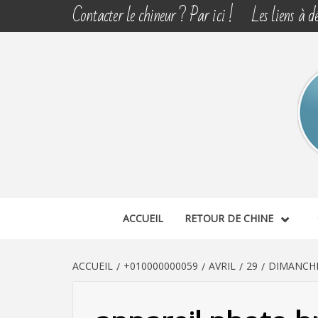
Aller
Contacter le chineur ? Par ici !
Les liens à dé
au
contenu
CHINE 
DÉCOUVERTE, PARTAGE DU DIMANCHE
ACCUEIL
RETOUR DE CHINE
ACCUEIL
+010000000059
AVRIL
29
DIMANCHE