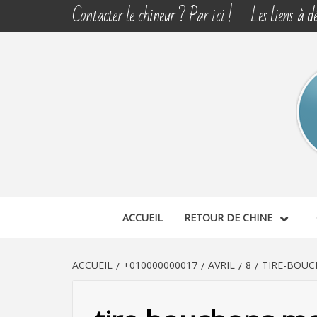
Aller
Contacter le chineur ? Par ici !
Les liens à dé
au
contenu
CHINE 
DÉCOUVERTE, PARTAGE DU DIMANCHE
ACCUEIL
RETOUR DE CHINE
ACCUEIL
+010000000017
AVRIL
8
TIRE-BOUC