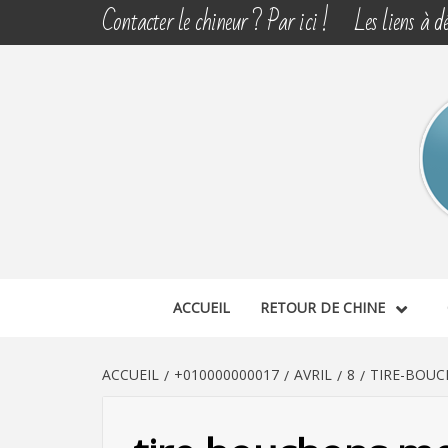
Aller
Contacter le chineur ? Par ici !
Les liens à dé
au
contenu
CHINE 
DÉCOUVERTE, PARTAGE DU DIMANCHE
ACCUEIL
RETOUR DE CHINE
ACCUEIL
+010000000017
AVRIL
8
TIRE-BOUC