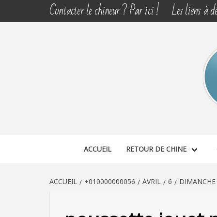
Aller
Contacter le chineur ? Par ici !
Les liens à dé
au
contenu
CHINE 
DÉCOUVERTE, PARTAGE DU DIMANCHE
ACCUEIL
RETOUR DE CHINE
ACCUEIL
+010000000056
AVRIL
6
DIMANCHE 