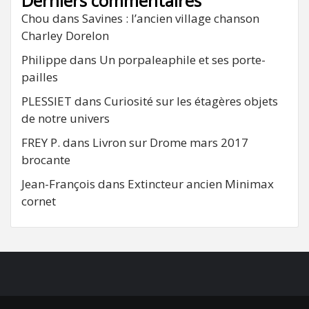
Derniers commentaires
Chou
dans
Savines : l’ancien village chanson
Charley Dorelon
Philippe
dans
Un porpaleaphile et ses porte-
pailles
PLESSIET
dans
Curiosité sur les étagères objets
de notre univers
FREY P.
dans
Livron sur Drome mars 2017
brocante
Jean-François
dans
Extincteur ancien Minimax
cornet
FB
RSS