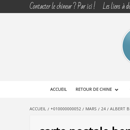
Aller
Contacter le chineur ? Par ici !
Les liens à dé
au
contenu
CHINE 
DÉCOUVERTE, PARTAGE DU DIMANCHE
ACCUEIL
RETOUR DE CHINE
ACCUEIL
+010000000052
MARS
24
ALBERT B