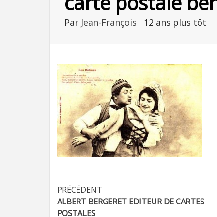
carte postale be
Par
Jean-François
12 ans plus tôt
Navigation
PRÉCÉDENT
ALBERT BERGERET EDITEUR DE CARTES
d’article
POSTALES