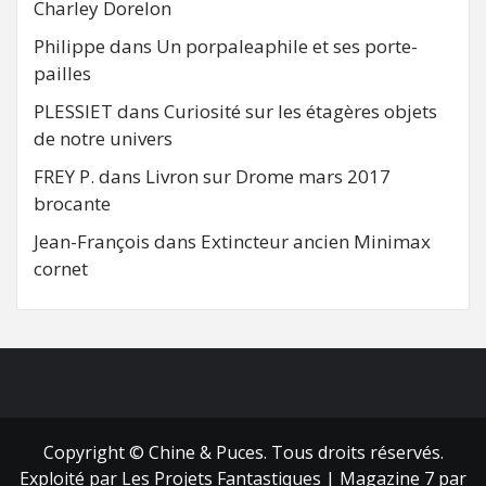
Charley Dorelon
Philippe
dans
Un porpaleaphile et ses porte-
pailles
PLESSIET
dans
Curiosité sur les étagères objets
de notre univers
FREY P.
dans
Livron sur Drome mars 2017
brocante
Jean-François
dans
Extincteur ancien Minimax
cornet
FB
RSS
Copyright © Chine & Puces. Tous droits réservés.
Exploité par Les Projets Fantastiques
|
Magazine 7
par