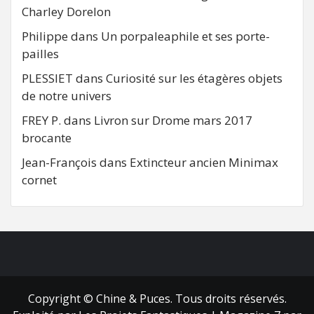
Charley Dorelon
Philippe
dans
Un porpaleaphile et ses porte-
pailles
PLESSIET
dans
Curiosité sur les étagères objets
de notre univers
FREY P.
dans
Livron sur Drome mars 2017
brocante
Jean-François
dans
Extincteur ancien Minimax
cornet
FB
RSS
Copyright © Chine & Puces. Tous droits réservés.