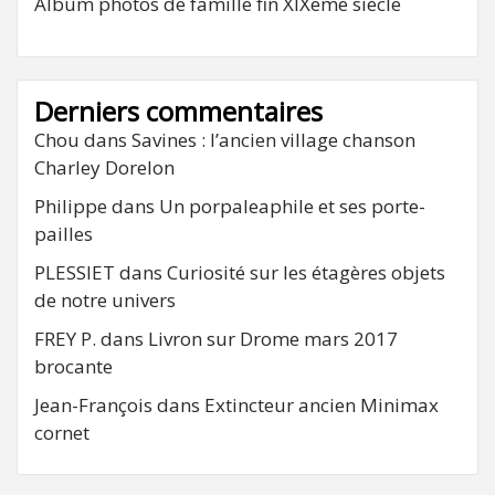
Album photos de famille fin XIXeme siècle
Derniers commentaires
Chou
dans
Savines : l’ancien village chanson
Charley Dorelon
Philippe
dans
Un porpaleaphile et ses porte-
pailles
PLESSIET
dans
Curiosité sur les étagères objets
de notre univers
FREY P.
dans
Livron sur Drome mars 2017
brocante
Jean-François
dans
Extincteur ancien Minimax
cornet