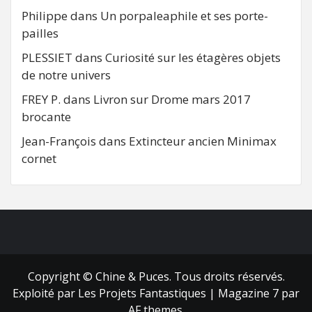
Philippe
dans
Un porpaleaphile et ses porte-
pailles
PLESSIET
dans
Curiosité sur les étagères objets
de notre univers
FREY P.
dans
Livron sur Drome mars 2017
brocante
Jean-François
dans
Extincteur ancien Minimax
cornet
FB
RSS
Copyright © Chine & Puces. Tous droits réservés.
Exploité par Les Projets Fantastiques
|
Magazine 7
par
AF themes.