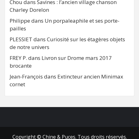
Chou
dans
Savines : l’ancien village chanson
Charley Dorelon
Philippe
dans
Un porpaleaphile et ses porte-
pailles
PLESSIET
dans
Curiosité sur les étagères objets
de notre univers
FREY P.
dans
Livron sur Drome mars 2017
brocante
Jean-François
dans
Extincteur ancien Minimax
cornet
FB
RSS
Copyright © Chine & Puces. Tous droits réservés.