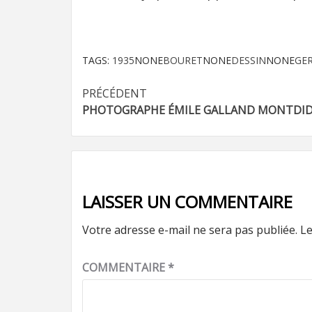
TAGS:
1935
NONE
BOURET
NONE
DESSIN
NONE
GE
Navigation
PRÉCÉDENT
PHOTOGRAPHE ÉMILE GALLAND MONTDID
d’article
LAISSER UN COMMENTAIRE
Votre adresse e-mail ne sera pas publiée.
Le
COMMENTAIRE
*