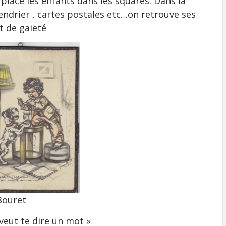
r place les enfants dans les squares. Dans la
lendrier , cartes postales etc…on retrouve ses
t de gaieté
Bouret
 veut te dire un mot »