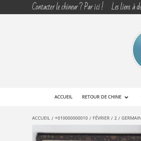
Aller
Contacter le chineur ? Par ici !
Les liens à dé
au
contenu
CHINE 
DÉCOUVERTE, PARTAGE DU DIMANCHE
ACCUEIL
RETOUR DE CHINE
ACCUEIL
+010000000010
FÉVRIER
2
GERMAIN