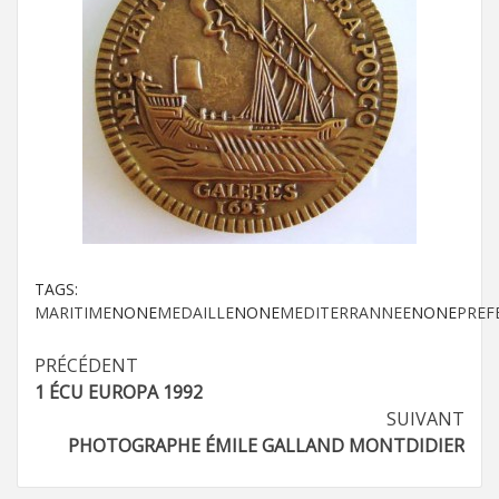
TAGS:
MARITIME
NONE
MEDAILLE
NONE
MEDITERRANNEE
NONE
PREF
Navigation
PRÉCÉDENT
1 ÉCU EUROPA 1992
d’article
SUIVANT
PHOTOGRAPHE ÉMILE GALLAND MONTDIDIER