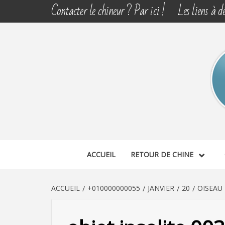
Aller
Contacter le chineur ? Par ici !
Les liens à dé
au
contenu
CHINE 
DÉCOUVERTE, PARTAGE DU DIMANCHE
ACCUEIL
RETOUR DE CHINE
ACCUEIL
+010000000055
JANVIER
20
OISEAU 