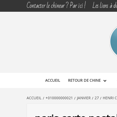
Aller
Contacter le chineur ? Par ici !
Les liens à dé
au
contenu
CHINE 
DÉCOUVERTE, PARTAGE DU DIMANCHE
ACCUEIL
RETOUR DE CHINE
ACCUEIL
+010000000021
JANVIER
27
HENRI 