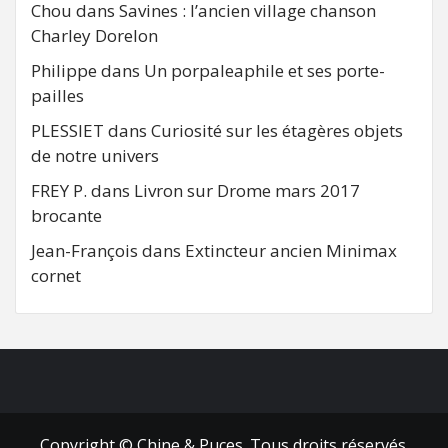
Chou
dans
Savines : l’ancien village chanson
Charley Dorelon
Philippe
dans
Un porpaleaphile et ses porte-
pailles
PLESSIET
dans
Curiosité sur les étagères objets
de notre univers
FREY P.
dans
Livron sur Drome mars 2017
brocante
Jean-François
dans
Extincteur ancien Minimax
cornet
FB
RSS
Copyright © Chine & Puces. Tous droits réservés.