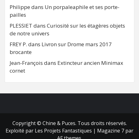
Philippe
dans
Un porpaleaphile et ses porte-
pailles
PLESSIET
dans
Curiosité sur les étagères objets
de notre univers
FREY P.
dans
Livron sur Drome mars 2017
brocante
Jean-François
dans
Extincteur ancien Minimax
cornet
FB
RSS
Copyright © Chine & Puces. Tous droits réservés.
Exploité par Les Projets Fantastiques
|
Magazine 7
par
AF themes.