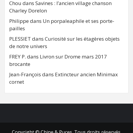
Chou
dans
Savines : l’ancien village chanson
Charley Dorelon
Philippe
dans
Un porpaleaphile et ses porte-
pailles
PLESSIET
dans
Curiosité sur les étagères objets
de notre univers
FREY P.
dans
Livron sur Drome mars 2017
brocante
Jean-François
dans
Extincteur ancien Minimax
cornet
FB
RSS
Copyright © Chine & Puces. Tous droits réservés.