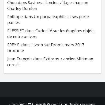
Chou
dans
Savines : l’ancien village chanson
Charley Dorelon
Philippe
dans
Un porpaleaphile et ses porte-
pailles
PLESSIET
dans
Curiosité sur les étagères objets
de notre univers
FREY P.
dans
Livron sur Drome mars 2017
brocante
Jean-François
dans
Extincteur ancien Minimax
cornet
FB
RSS
Copyright © Chine & Puces. Tous droits réservés.