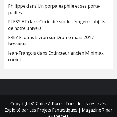
Philippe
dans
Un porpaleaphile et ses porte-
pailles
PLESSIET
dans
Curiosité sur les étagères objets
de notre univers
FREY P.
dans
Livron sur Drome mars 2017
brocante
Jean-François
dans
Extincteur ancien Minimax
cornet
FB
RSS
Copyright © Chine & Puces. Tous droits réservés.
Exploité par Les Projets Fantastiques
|
Magazine 7
par
AF themes.