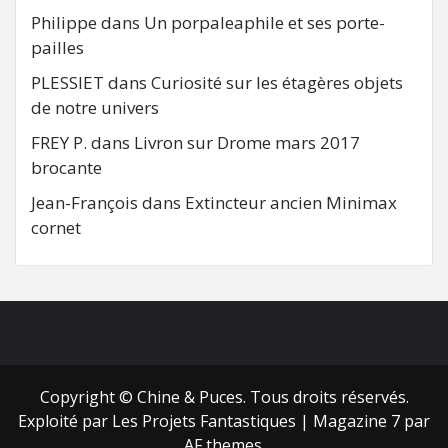
Philippe
dans
Un porpaleaphile et ses porte-
pailles
PLESSIET
dans
Curiosité sur les étagères objets
de notre univers
FREY P.
dans
Livron sur Drome mars 2017
brocante
Jean-François
dans
Extincteur ancien Minimax
cornet
FB
RSS
Copyright © Chine & Puces. Tous droits réservés.
Exploité par Les Projets Fantastiques
|
Magazine 7
par
AF themes.