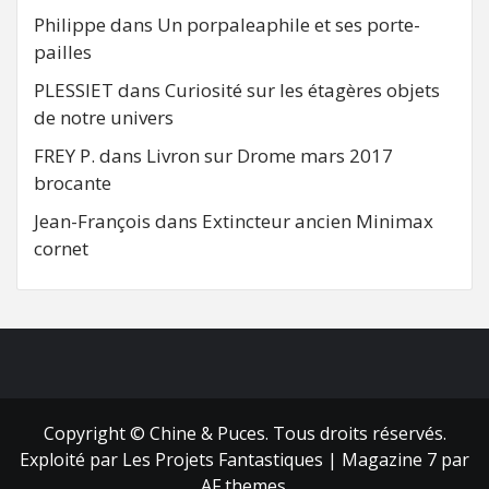
Philippe
dans
Un porpaleaphile et ses porte-
pailles
PLESSIET
dans
Curiosité sur les étagères objets
de notre univers
FREY P.
dans
Livron sur Drome mars 2017
brocante
Jean-François
dans
Extincteur ancien Minimax
cornet
FB
RSS
Copyright © Chine & Puces. Tous droits réservés.
Exploité par Les Projets Fantastiques
|
Magazine 7
par
AF themes.