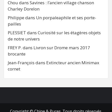
Chou
dans
Savines : l’ancien village chanson
Charley Dorelon
Philippe
dans
Un porpaleaphile et ses porte-
pailles
PLESSIET
dans
Curiosité sur les étagères objets
de notre univers
FREY P.
dans
Livron sur Drome mars 2017
brocante
Jean-François
dans
Extincteur ancien Minimax
cornet
FB
RSS
Copyright © Chine & Puces. Tous droits réservés.