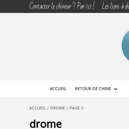
Aller
Contacter le chineur ? Par ici !
Les liens à dé
au
contenu
CHINE 
DÉCOUVERTE, PARTAGE DU DIMANCHE
ACCUEIL
RETOUR DE CHINE
ACCUEIL
DROME
PAGE 3
drome