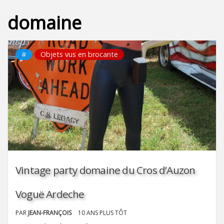
domaine
#
Objets vus en brocante
Vintage party domaine du Cros d’Auzon
Voguë Ardeche
PAR
JEAN-FRANÇOIS
10 ANS PLUS TÔT