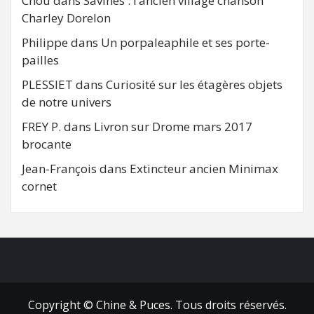
Chou
dans
Savines : l’ancien village chanson
Charley Dorelon
Philippe
dans
Un porpaleaphile et ses porte-
pailles
PLESSIET
dans
Curiosité sur les étagères objets
de notre univers
FREY P.
dans
Livron sur Drome mars 2017
brocante
Jean-François
dans
Extincteur ancien Minimax
cornet
FB
RSS
Copyright © Chine & Puces. Tous droits réservés.