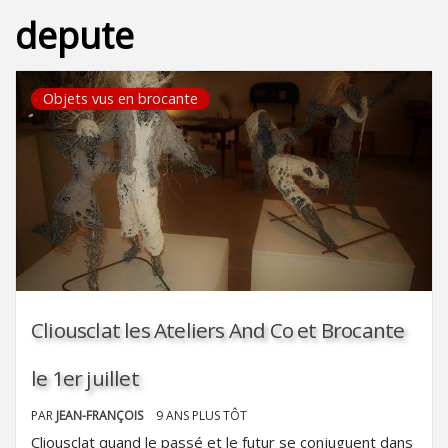
depute
Objets vus en brocante
Cliousclat les Ateliers And Co et Brocante
le 1er juillet
PAR
JEAN-FRANÇOIS
9 ANS PLUS TÔT
Cliousclat quand le passé et le futur se conjuguent dans