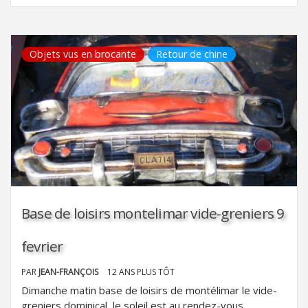
Objets vus en brocante
Retour de chine
Base de loisirs montelimar vide-greniers 9
fevrier
PAR
JEAN-FRANÇOIS
12 ANS PLUS TÔT
Dimanche matin base de loisirs de montélimar le vide-
greniers dominical, le soleil est au rendez-vous