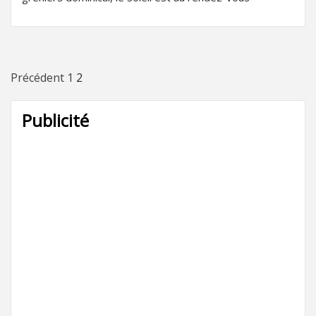
Pagination
Précédent
1
2
des
Publicité
publications