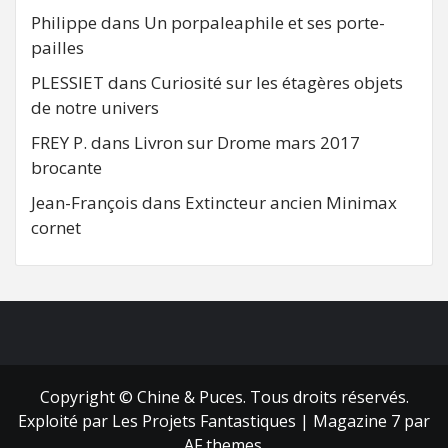
Philippe
dans
Un porpaleaphile et ses porte-
pailles
PLESSIET
dans
Curiosité sur les étagères objets
de notre univers
FREY P.
dans
Livron sur Drome mars 2017
brocante
Jean-François
dans
Extincteur ancien Minimax
cornet
FB
RSS
Copyright © Chine & Puces. Tous droits réservés.
Exploité par Les Projets Fantastiques
|
Magazine 7
par
AF themes.