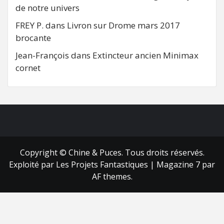
de notre univers
FREY P.
dans
Livron sur Drome mars 2017
brocante
Jean-François
dans
Extincteur ancien Minimax
cornet
FB
RSS
Copyright © Chine & Puces. Tous droits réservés.
Exploité par Les Projets Fantastiques
|
Magazine 7
par
AF themes.