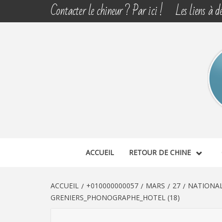
Aller
Contacter le chineur ? Par ici !
Les liens à dé
au
contenu
CHINE 
DÉCOUVERTE, PARTAGE DU DIMANCHE
ACCUEIL
RETOUR DE CHINE
ACCUEIL
+010000000057
MARS
27
NATIONAL
GRENIERS_PHONOGRAPHE_HOTEL (18)