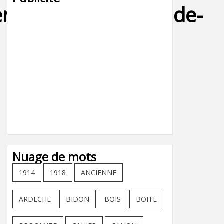
rne_rn7_samedi_vide-
Nuage de mots
1914
1918
ANCIENNE
ARDECHE
BIDON
BOIS
BOITE