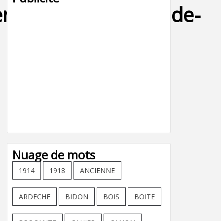
rne_rn7_samedi_vide-
Nuage de mots
1914
1918
ANCIENNE
ARDECHE
BIDON
BOIS
BOITE