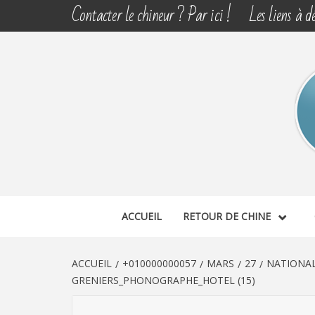
Aller
Contacter le chineur ? Par ici !
Les liens à dé
au
contenu
CHINE 
DÉCOUVERTE, PARTAGE DU DIMANCHE
ACCUEIL
RETOUR DE CHINE
ACCUEIL
+010000000057
MARS
27
NATIONAL
GRENIERS_PHONOGRAPHE_HOTEL (15)