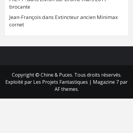
brocante
Jean-François
dans
Extincteur ancien Minimax
cornet
FB
RSS
Copyright © Chine & Puces. Tous droits réservés.
Exploité par Les Projets Fantastiques
|
Magazine 7
par
AF themes.