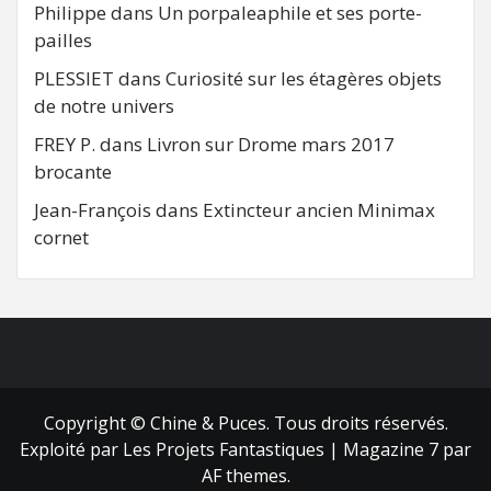
Philippe
dans
Un porpaleaphile et ses porte-
pailles
PLESSIET
dans
Curiosité sur les étagères objets
de notre univers
FREY P.
dans
Livron sur Drome mars 2017
brocante
Jean-François
dans
Extincteur ancien Minimax
cornet
FB
RSS
Copyright © Chine & Puces. Tous droits réservés.
Exploité par Les Projets Fantastiques
|
Magazine 7
par
AF themes.