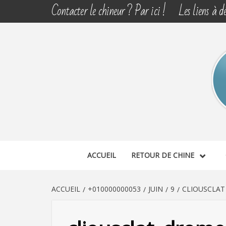
Aller
Contacter le chineur ? Par ici !
Les liens à dé
au
contenu
CHINE 
DÉCOUVERTE, PARTAGE DU DIMANCHE
ACCUEIL
RETOUR DE CHINE
ACCUEIL
+010000000053
JUIN
9
CLIOUSCLAT 