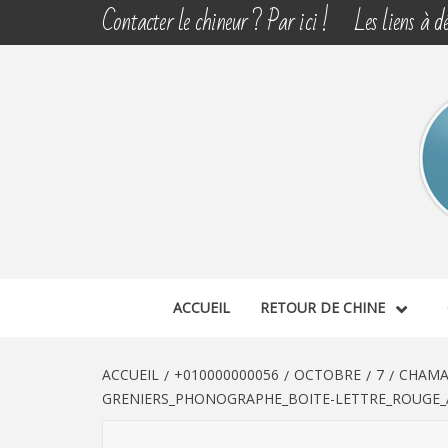
Aller
Contacter le chineur ? Par ici !
Les liens à dé
au
contenu
CHINE 
DÉCOUVERTE, PARTAGE DU DIMANCHE
ACCUEIL
RETOUR DE CHINE
ACCUEIL
+010000000056
OCTOBRE
7
CHAMA
GRENIERS_PHONOGRAPHE_BOITE-LETTRE_ROUGE_A