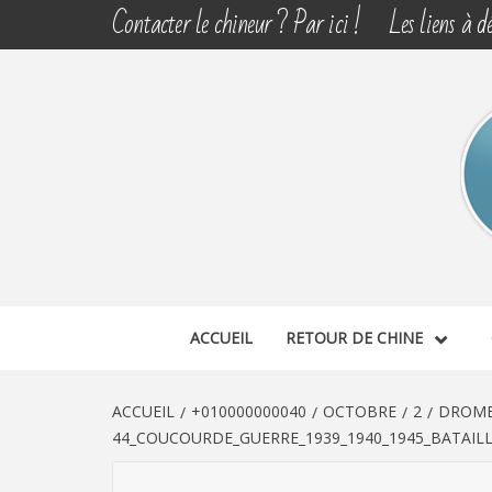
Aller
Contacter le chineur ? Par ici !
Les liens à dé
au
contenu
CHINE 
DÉCOUVERTE, PARTAGE DU DIMANCHE
ACCUEIL
RETOUR DE CHINE
ACCUEIL
+010000000040
OCTOBRE
2
DROME 
44_COUCOURDE_GUERRE_1939_1940_1945_BATAILL