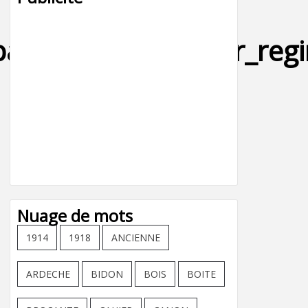
ataille_montelimar_reg
Nuage de mots
1914
1918
ANCIENNE
ARDECHE
BIDON
BOIS
BOITE