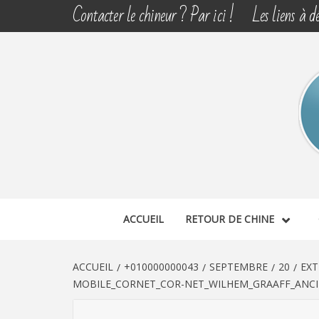
Aller
Contacter le chineur ? Par ici !
Les liens à dé
au
contenu
CHINE 
DÉCOUVERTE, PARTAGE DU DIMANCHE
ACCUEIL
RETOUR DE CHINE
ACCUEIL
+010000000043
SEPTEMBRE
20
EXT
MOBILE_CORNET_COR-NET_WILHEM_GRAAFF_ANCIE