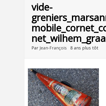
vide-
greniers_marsan
mobile_cornet_c
net_wilhem_graaf
Par
Jean-François
8 ans plus tôt