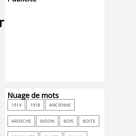
ncteur_
Nuage de mots
1914
1918
ANCIENNE
ARDECHE
BIDON
BOIS
BOITE