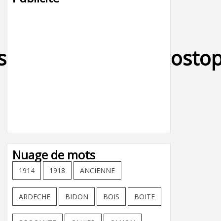
isson_autoroute_autosto
Nuage de mots
1914
1918
ANCIENNE
ARDECHE
BIDON
BOIS
BOITE