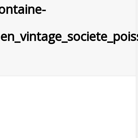
ontaine-
ien_vintage_societe_po