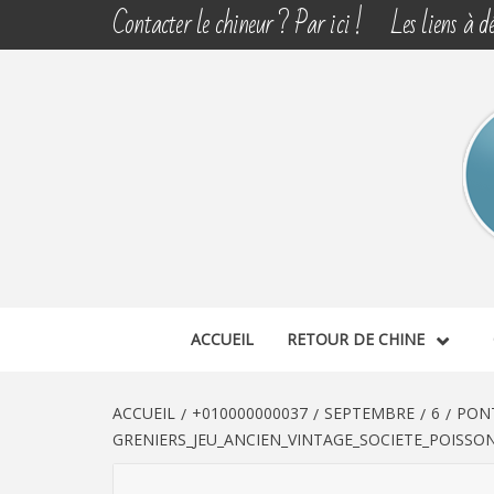
Aller
Contacter le chineur ? Par ici !
Les liens à dé
au
contenu
CHINE 
DÉCOUVERTE, PARTAGE DU DIMANCHE
ACCUEIL
RETOUR DE CHINE
ACCUEIL
+010000000037
SEPTEMBRE
6
PONT
GRENIERS_JEU_ANCIEN_VINTAGE_SOCIETE_POISSO